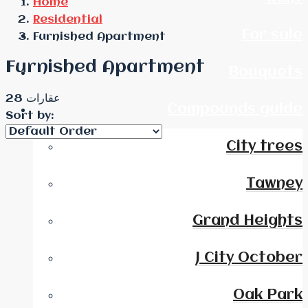
Home
Residential
For sale
Furnished Apartment
Furnished Apartment
Bouquets
28 عقارات
Compounds guide
Sort by:
City trees
Tawney
Grand Heights
J City October
Oak Park