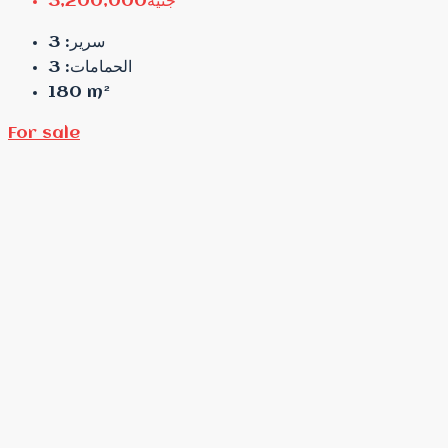
جنية3,200,000
3
سرير:
3
الحمامات:
180
m²
For sale