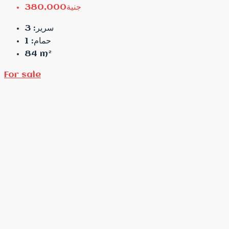
جنية380,000
3
سرير:
1
حمام:
84
m²
For sale