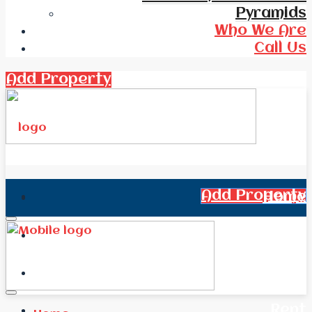
Pyramids
Who We Are
Call Us
Add Property
Add Property
Home
All Real Estate
News
Rent