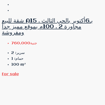
شقة للبيع A15 . بـ6أكتوبر بالحي الثالث
مجاورة 2 . 100م بموقع مميز جداً
ومفروشة
جنية760,000
2
سرير:
1
حمام:
100
m²
For sale