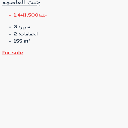
جيت العاصمه
جنية1,441,500
3
سرير:
2
الحمامات:
155
m²
For sale