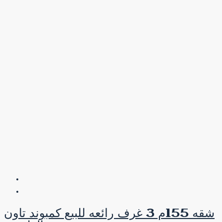
شقه 155م 3 غرف رائعه للبيع كمبوند تاون