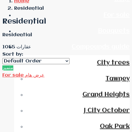
Home
Residential
For sale
Residential
Bouquets
Residential
Compounds guide
1055 عقارات
Sort by:
City trees
متميز
For sale
عرض هام
Tawney
Grand Heights
J City October
Oak Park