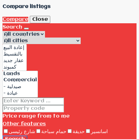
Compare listings
Compare
Close
Search
Price range
from
to me
Other features
اسانسير
حديقة
حمام سباحة
شارع رئيسى