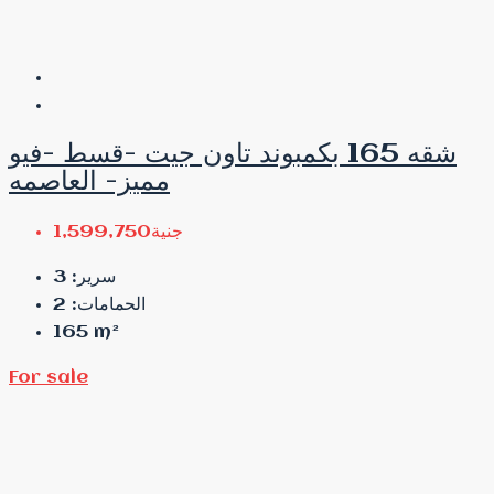
شقه 165 بكمبوند تاون جيت -قسط -فيو
مميز- العاصمه
جنية1,599,750
3
سرير:
2
الحمامات:
165
m²
For sale