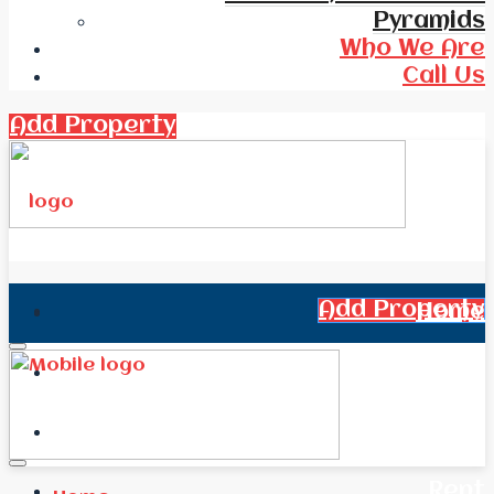
Pyramids
Who We Are
Call Us
Add Property
Add Property
Home
All Real Estate
News
Rent