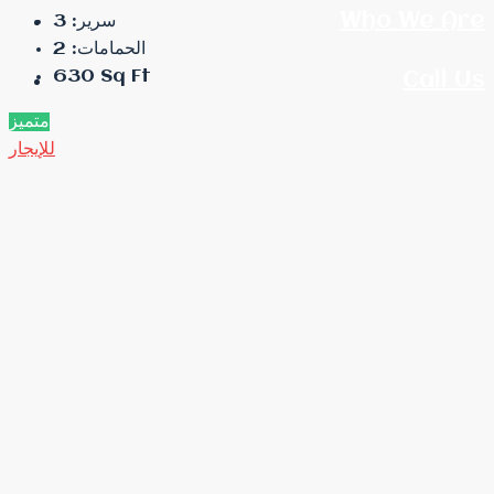
Who We Are
3
سرير:
2
الحمامات:
630
Sq Ft
Call Us
متميز
للإيجار