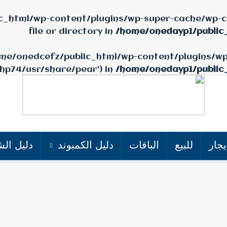
c_html/wp-content/plugins/wp-super-cache/wp-ca
file or directory in
/home/onedayp1/public
/home/onedcefz/public_html/wp-content/plugins/w
php74/usr/share/pear') in
/home/onedayp1/public
يجار
للبيع
الباقات
دليل الكمبوند
دليل الش