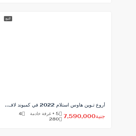
للبيع
أروع تـوين هاوس استلام 2022 في كمبوند لافـيستا ستي
5 + غرفة خادمة
4
جنية7,590,000
280