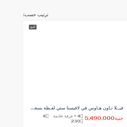
ترتيب حسب:
للبيع
فيــلا تـاون هـاوس في لافيستا ستي لقـطة بسعر مغري
4 + غرفة خادمة
4
جنية5,490,000
230