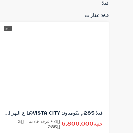
فيلا
93 عقارات
للبيع
فيلا 285م بكومباوند LAVISTA CITY ع النهر الاخضر
4 + غرفة خادمة
3
جنية6,800,000
285