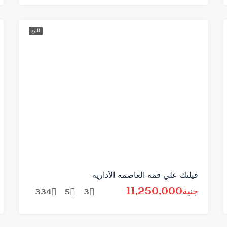
للبيع
فيلتك علي قمه العاصمه الأداريه
جنية11,250,000
334
5
3