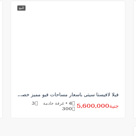
للبيع
فيلا لافيستا سيتى باسعار مساحات فيو مميز خصم 15%
4 + غرفة خادمة
3
جنية5,600,000
300