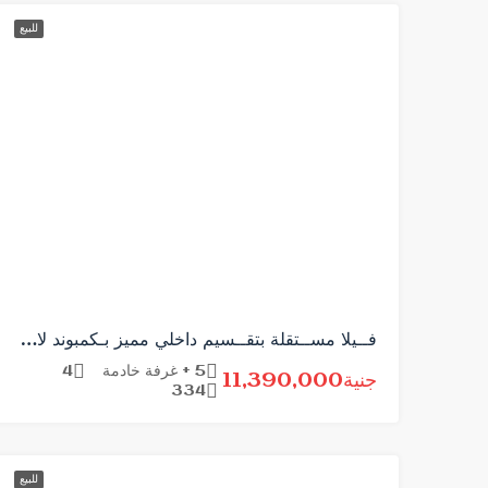
للبيع
فــيلا مســتقلة بتقــسيم داخلي مميز بـكمبوند لافيــستا ستـي ..
5 + غرفة خادمة
4
جنية11,390,000
334
للبيع