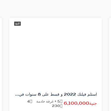
للبيع
استلم فيلتك 2022 و قسط على 8 سنوات في لافيستا ستي
5 + غرفة خادمة
4
جنية6,100,000
230