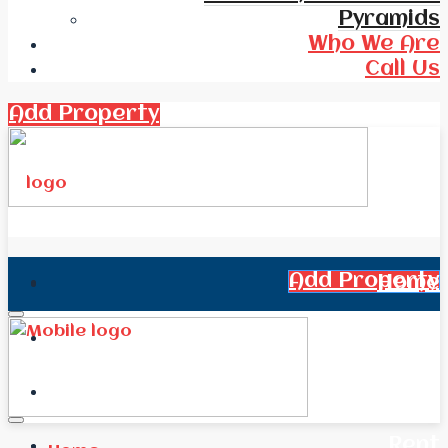
Pyramids
Who We Are
Call Us
Add Property
Add Property
Home
All Real Estate
News
Rent