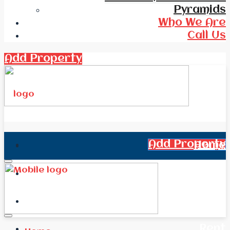
Pyramids
Who We Are
Call Us
Add Property
Add Property
Home
All Real Estate
News
Rent