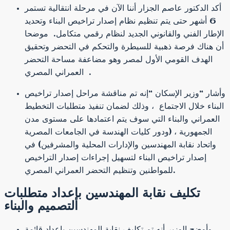
أكد الدكتور عاصم الجزار أننا الآن في مرحلة انتقالية تستمر
6 أشهر حتى يتم تنظيم نظام إصدار تراخيص البناء وتحديد
الإطار الفني والقانوني الجديد لنظام رقمي متكامل. موضحا
أن هناك فرصة ذهبية للسيطرة والتحكم في التحضر وتحقيق
الهدف القومي الأول لمصر وهو مضاعفة مساحة التحضر
العمراني المصري .
وأشار “وزير الإسكان “إنه تم مناقشة مراحل إصدار تراخيص
البناء خلال الاجتماع ، وذلك لضمان تنفيذ متطلبات التخطيط
العمراني والبناء التي سوف يتم اعتمادها على مستوى مدن
الجمهورية ، (ودور كليات الهندسة في الجامعات المصرية
واتحاد نقابة المهندسين والإدارات المحلية والمشرفين) في
إصدار تراخيص البناء لتسهيل إجراءات إصدار التراخيص
للمواطنين وتنظيم التحضر العمراني المصري.
تكليف نقابة المهندسين بإعداد متطلبات
التصميم والبناء
وأوضح الوزير أنه تم تكليف نقابة المهندسين بإعداد قائمة