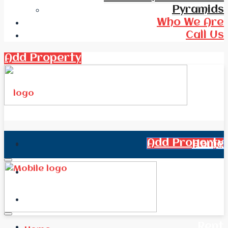
Pyramids
Who We Are
Call Us
Add Property
Add Property
Home
All Real Estate
News
Rent