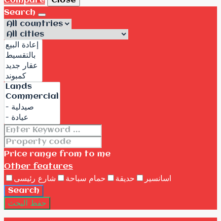
Compare
Close
Search
Price range
from
to me
Other features
اسانسير
حديقة
حمام سباحة
شارع رئيسى
Search
حفظ البحث