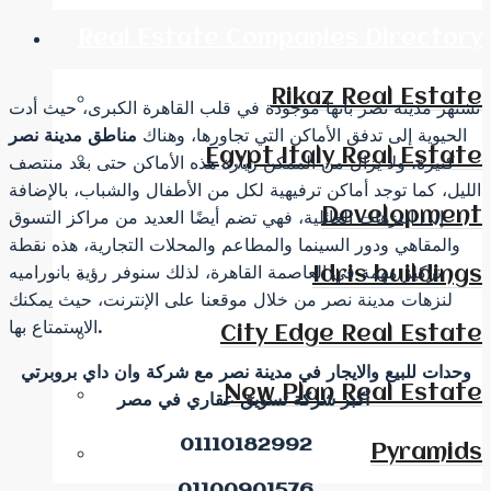
Real Estate Companies Directory
Rikaz Real Estate
تشتهر مدينة نصر بأنها موجودة في قلب القاهرة الكبرى، حيث أدت
الحيوية إلى تدفق الأماكن التي تجاورها، وهناك
مناطق مدينة نصر
Egypt Italy Real Estate
كثيرة، ولا يزال من الممكن زيارة هذه الأماكن حتى بعد منتصف
الليل، كما توجد أماكن ترفيهية لكل من الأطفال والشباب، بالإضافة
Development
إلى النزهات العائلية، فهي تضم أيضًا العديد من مراكز التسوق
والمقاهي ودور السينما والمطاعم والمحلات التجارية، هذه نقطة
Idris buildings
تركيز مهمة في العاصمة القاهرة، لذلك سنوفر رؤية بانوراميه
لنزهات مدينة نصر من خلال موقعنا على الإنترنت، حيث يمكنك
الاستمتاع بها.
City Edge Real Estate
وحدات للبيع والايجار في مدينة نصر مع شركة وان داي بروبرتي
New Plan Real Estate
أكبر شركة تسويق عقاري في مصر
01110182992
Pyramids
01100901576