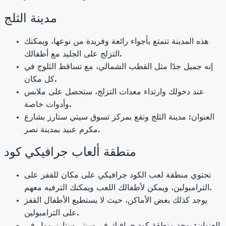
مدينة الثلج
هذه المدينة تتمتع بأجواء رائعة وفريدة من نوعها، ويمكنك
التزلج على الجليد مع أطفالك.
إنه جميل جدًا مثل القطب الشمالي، مع تساقط الثلوج في
كل مكان.
عند دخولك وارتداء معدات التزلج، ستحصل على ملابس
وأدوات خاصة.
العنوان: مدينة الثلج وتقع بمركز تسوق سيتي ستارز بشارع
مكرم عبيد بمدينة نصر.
منطقة ألعاب جرافيكي كود
تحتوي منطقة لعب الكود جرافيكي على مكان للقفز على
الترامبولين، ويمكن لأطفالك اللعب ويمكنك الترفيه معهم.
يوجد كذلك بعض الأماكن، حيث لا يستطيع الأطفال القفز
على الترامبولين.
العنوان: يوجد منطقة كود جرافيك في سيتي ستارز مول في