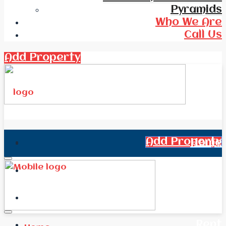
Pyramids
Who We Are
Call Us
Add Property
Add Property
Home
All Real Estate
News
Rent