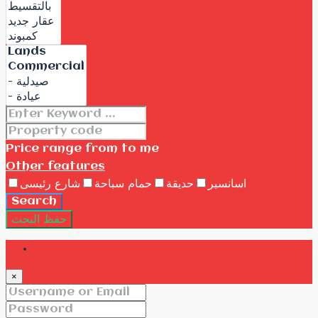
Price range
from
to me
Other features
اسانسير
حديقة
حمام سباحة
شارع رئيسى
Search
حفظ البحث
Login
×