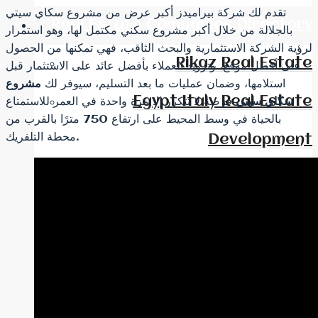
تقدم لك شركة بيراميدز أكبر عرض من مشروع سكاي سيتي
Real Estate Companies Directory
بالجلالة من خلال أكبر مشروع سكني مكتمل لها، وهو استمرار
لرؤية الشركة الاستثمارية والبحث الثاقب، فهي تمكنها من الحصول
Rikaz Real Estate
على أفضل موقع، وتزويد العملاء بأفضل عائد على الاستثمار قبل
استلامها، وضمان عمليات ما بعد التسليم، سيوفر لك
مشروع
Egypt Italy Real Estate
سكاي سيتي
فرصة لا تتكرر إلا مرة واحدة في العمر للاستمتاع
بالحياة في وسط المحيط على ارتفاع 750 مترًا بالقرب من
محطة التلفريك.
Development
Idris buildings
City Edge Real Estate
New Plan Real Estate
Pyramids