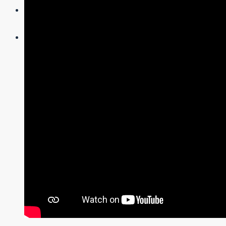
Who We Are
Call Us