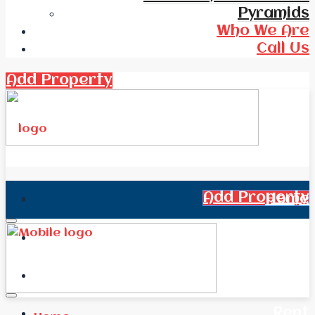
Pyramids
Who We Are
Call Us
Add Property
Add Property
Home
All Real Estate
News
Rent