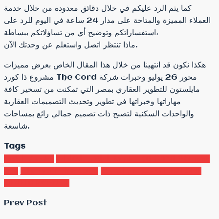
كما يتم الرد عليكم في خلال دقائق معدودة من خلال خدمة
العملاء المميزة والمتاحة على مدار 24 ساعة في اليوم للرد على
استفساراتكم وتوضيح أي من تساؤلاتكم ببساطة،
ماذا تنتظر اتصل واستعلم عن وحدتك الآن.
هكذا نكون قد انتهينا من خلال هذا المقال الخاص بعرض مميزات
مشروع ذا كورد The Cord محور 26 يوليو وخبرات شركة
مايلستون للتطوير العقاري بمصر التي تمكنت من تسخير كافة
مهاراتها وخبراتها في تطوير وتحديث التصميمات العقارية
والواحدات السكنية لتصبح ذات تصميم جمالي رائع بمساحات
شاسعة.
Tags
شركة الملتقى للعقارات
مشروع ذا كورد The Cord محور 26
نبذة عن الشركة MILESTONE
مول mall The cord
يوليو
DEVELOPMENTS
Prev Post