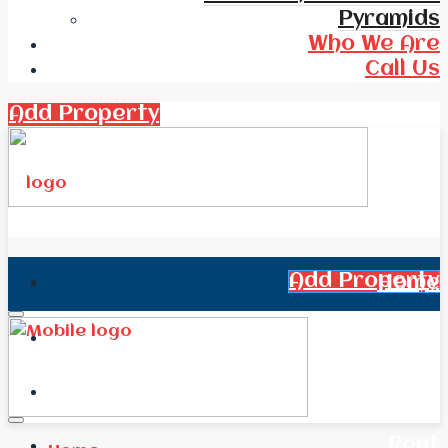
Pyramids
Who We Are
Call Us
Add Property
Add Property
Home
All Real Estate
News
Rent