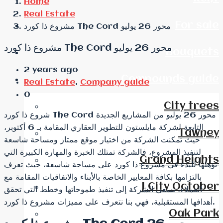
Home
Real Estate
For sale
مشروع ذا كورد The Cord محور 26 يوليو
مشروع ذا كورد The Cord محور 26 يوليو
Bouquets
2 years ago
Compounds guide
Real Estate
,
Company guide
0
City trees
شروع ذا كورد The Cord محور 26 يوليو من المشاريع الجديدة
التابعة لشركة مايلستون للتطوير العقاري المقامة بـ 6 أكتوبر،
Tawney
حيث تمكنت الشركة من اختيار موقع ممتاز ومساحة شاسعة
لتنفيذ المشروع، فالشركة تمتلك الخبرة والمهارة الكبيرة التي
Grand Heights
تؤهلها للبدء في مشروع ذا كورد على مساحة شاسعة، حيث تعرف
بالتزامها بكافة المعايير الخاصة بالأبناء والاتفاقيات المقامة مع
J City October
العملاء، تسعى الشركة إلى تنفيذ طموحاتها وخطط التي تحقق
أهدافها المستقبلية، فهي بنا نتعرف على مميزات مشروع ذا كورد.
Oak Park