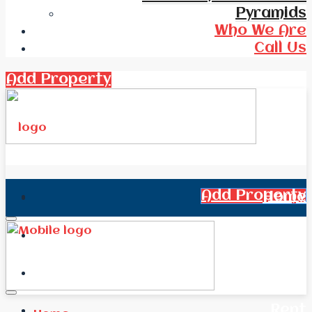
Pyramids
Who We Are
Call Us
Add Property
Add Property
Home
All Real Estate
News
Rent