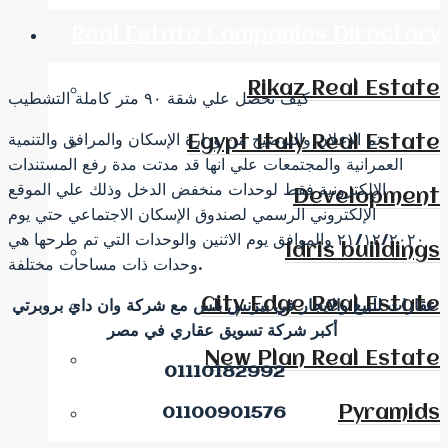
Real Estate Companies Directory
Rikaz Real Estate
كيف تحصل علي شقة ٩٠ متر كاملة التشطيب
تم الإعلان والتوضيح من وزارة الإسكان والمرافق والتنمية
Egypt Italy Real Estate
العمرانية والمجتمعات علي انها قد مدتت مدة رفع المستندات
الإلكترونية فقط لوحدات منخفض الدخل وذلك علي الموقع
Development
الإلكتروني الرسمي لصندوق الإسكان الاجتماعي حتي يوم
٢١/١٢/٢٠٢٠ والموافق يوم الاثنين والوحدات التي تم طرحها هي
Idris buildings
وحدات ذات مساحات مختلفة.
City Edge Real Estate
عقارات للبيع والايجار في بيزنس بلس مع شركة وان داي بروبرتي
أكبر شركة تسويق عقاري في مصر
New Plan Real Estate
01110182992
Pyramids
01100901576