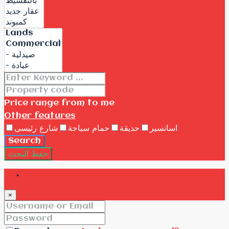
Price range
from
to me
Other features
اسانسير
حديقة
حمام سباحة
شارع رئيسى
Search
حفظ البحث
Login
×