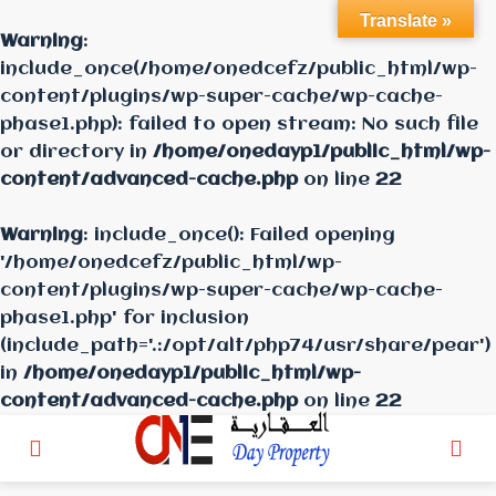
Translate »
Warning
:
include_once(/home/onedcefz/public_html/wp-
content/plugins/wp-super-cache/wp-cache-
phase1.php): failed to open stream: No such file
or directory in
/home/onedayp1/public_html/wp-
content/advanced-cache.php
on line
22
Warning
: include_once(): Failed opening
'/home/onedcefz/public_html/wp-
content/plugins/wp-super-cache/wp-cache-
phase1.php' for inclusion
(include_path='.:/opt/alt/php74/usr/share/pear')
in
/home/onedayp1/public_html/wp-
content/advanced-cache.php
on line
22