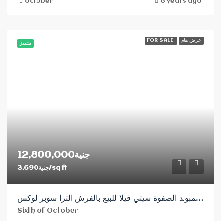
october
6 years ago
FOR SALE
عرض هام
متميز
جنية12,800,000
جنية3,690/sq ft
للبيع في كمبوند الصفوة سيتي فيلا للبيع بالفرش الترا سوبر لوكس
Sixth of October