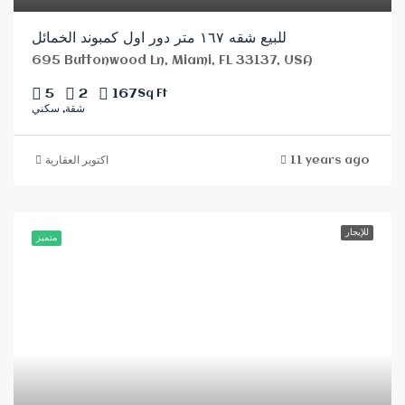
للبيع شقه ١٦٧ متر دور اول كمبوند الخمائل
695 Buttonwood Ln, Miami, FL 33137, USA
5
2
167
Sq Ft
شقة, سكني
اكتوبر العقارية
11 years ago
للإيجار
متميز