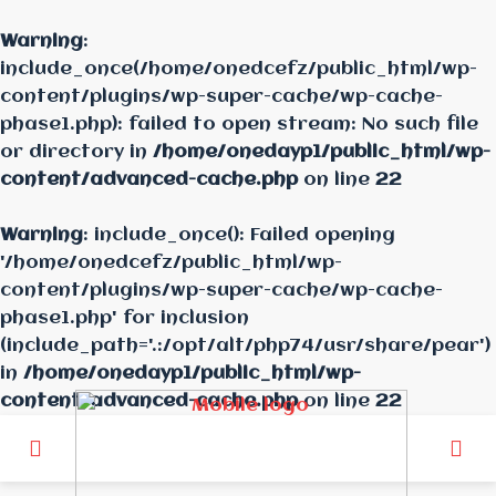
Warning
:
include_once(/home/onedcefz/public_html/wp-
content/plugins/wp-super-cache/wp-cache-
phase1.php): failed to open stream: No such file
or directory in
/home/onedayp1/public_html/wp-
content/advanced-cache.php
on line
22
Warning
: include_once(): Failed opening
'/home/onedcefz/public_html/wp-
content/plugins/wp-super-cache/wp-cache-
phase1.php' for inclusion
(include_path='.:/opt/alt/php74/usr/share/pear')
in
/home/onedayp1/public_html/wp-
content/advanced-cache.php
on line
22