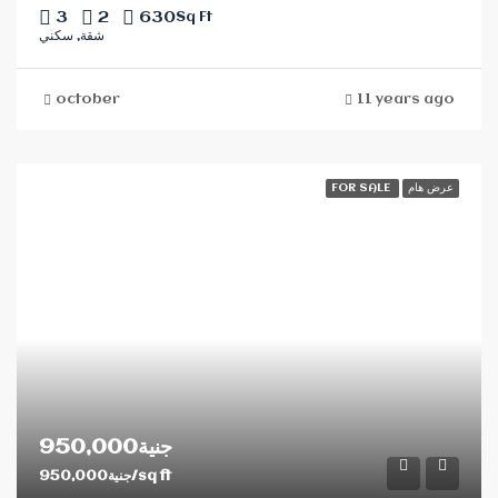
3
2
630
Sq Ft
شقة, سكني
october
11 years ago
FOR SALE
عرض هام
جنية950,000
جنية950,000/sq ft