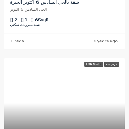
شقة بالحي السادس 6 أكتوبر الجيزة
الحى السادس 6 اكتوبر
2
1
65
sqft
شقة مفروشة, سكني
reda
6 years ago
FOR SALE
عرض هام