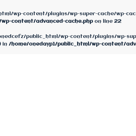
html/wp-content/plugins/wp-super-cache/wp-cach
/wp-content/advanced-cache.php
on line
22
e/onedcefz/public_html/wp-content/plugins/wp-su
) in
/home/onedayp1/public_html/wp-content/ad