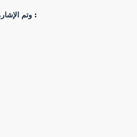
وتم الإشارة من المهندس امين غنيم رئيس جهاز تنمية مدنية القاهرة الجديدة علي انه سوف يتم تسليم :