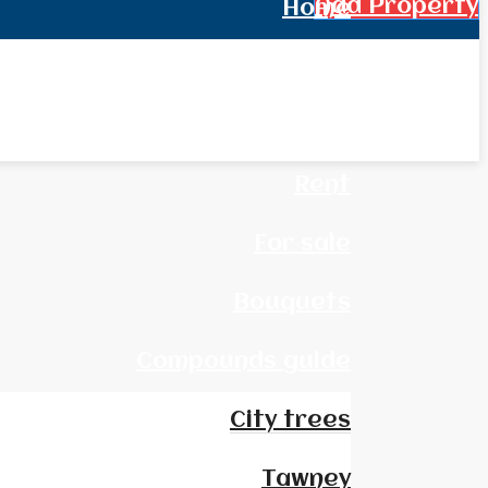
Add Property
Home
All Real Estate
News
Rent
For sale
Bouquets
Compounds guide
City trees
Tawney