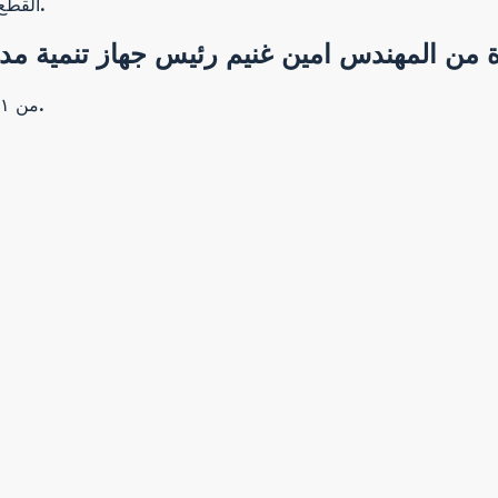
القطع من ١٦١ الي ١٨٦ وذلك يتم يوم الاحد الموافق ٢٧ /١٢/٢٠٢٠.
القطع بالمنطقة Dمن ٢٠:١ يكون يوم الاثنين الموافق ٢٨/١٢/٢٠٢٠.