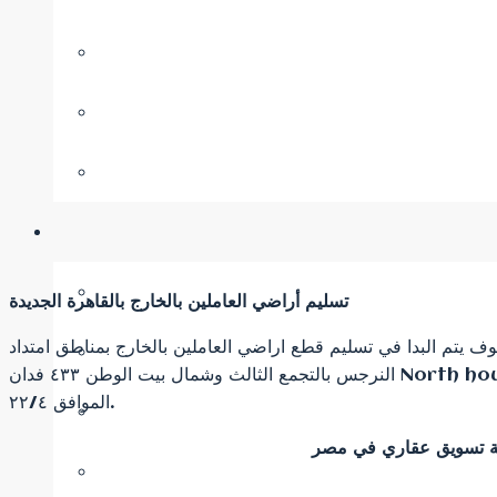
تسليم أراضي العاملين بالخارج بالقاهرة الجديدة
سوف يتم البدا في تسليم قطع اراضي العاملين بالخارج بمناطق امتداد
النرجس بالتجمع الثالث وشمال بيت الوطن ٤٣٣ فدان North house و الحي السابع بالمرحلة السادسة بيت الوطن وسوف يتم ذلك يوم التلاتاء الموافق ١٥/١٢حتي يوم الخميس
الموافق ٢٢/٤.