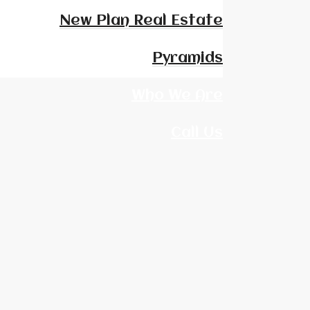
New Plan Real Estate
Pyramids
Who We Are
Call Us