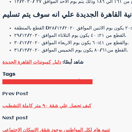
القطع من ٢١: ٤٠ يكون يوم التلاتاء الموافق ٢٩/١٢/٢٠٢٠.
والقطع من ٦٠:٤١ يكون يوم الاربعاء الموافق ٣٠/١٢/٢٠٢٠.
القطع من٨٠/٦١ يكون يوم الخميس الموافق ٣١/١٣/٢٠٢٠.
شاهد أيضًا:
دليل كمبوندات القاهرة الجديدة
Tags
تسليم أراضي العاملين بالخارج بالقاهرة الجديدة
Prev Post
كيف تحصل علي شقة ٩٠ متر كاملة التشطيب
Next post
تنبيه هام لكل المواطنين بوجود شقق الإسكان الإجتماعي