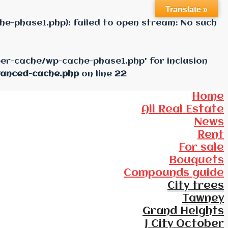
Translate »
e-phase1.php): failed to open stream: No such
per-cache/wp-cache-phase1.php' for inclusion
vanced-cache.php
on line
22
Home
All Real Estate
News
Rent
For sale
Bouquets
Compounds guide
City trees
Tawney
Grand Heights
J City October