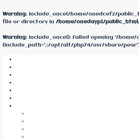
Warning
: include_once(/home/onedcefz/public_
file or directory in
/home/onedayp1/public_html
Warning
: include_once(): Failed opening '/hom
(include_path='.:/opt/alt/php74/usr/share/pear'