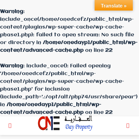
Translate »
Warning
:
include_once(/home/onedcefz/public_html/wp-
content/plugins/wp-super-cache/wp-cache-
phase1.php): failed to open stream: No such file
or directory in
/home/onedayp1/public_html/wp-
content/advanced-cache.php
on line
22
Warning
: include_once(): Failed opening
'/home/onedcefz/public_html/wp-
content/plugins/wp-super-cache/wp-cache-
phase1.php' for inclusion
(include_path='.:/opt/alt/php74/usr/share/pear')
in
/home/onedayp1/public_html/wp-
content/advanced-cache.php
on line
22