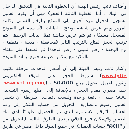
وأضاف نائب رئيس الهيئة أن الخطوة الثانية هي التدقيق الداخلي
في البنك ، أما الخطوة الثالثة (الحجز) فهي أن يقوم العميل
بتسجيل الدخول مرة أخرى إلى الموقع بالرقم القومي وكلمة
المرور ويتم عرض شاشة توضح البيانات الأساسية في النموذج
المسجل مسبقًا ، ثم يتم عرض شاشة تمثل بيانات الوحدة. يتم
ترتيب الحجز المتاح بالترتيب التالي (محافظة – مدينة – منطقة –
نوع الوحدة – رقم المبنى – رقم الوحدة) ثم الضغط على مفتاح
التأكيد مع إمكانية طباعة جميع بيانات النموذج.
وأشار نائب رئيس الهيئة إلى أن أسعار الوحدات مرفقة بكتيب
www.hdb-
شروط الحجز على الموقع الإلكتروني (
) ، ويقوم العميل بتحويل مبلغ 50،000
reservation.com
جنيه مصري مقدم الحجز ، بالإضافة إلى مبلغ رسوم التسجيل
500 جنيه – دفعة واحدة وليست دفعات. شريطة أن يتحمل
العميل رسوم ومصاريف التحويل من حسابه البنكي إلى رقم
الحساب (“رقم الاستمارة الذي تم الحصول عليه”) لدى بنك
التعمير والإسكان فرع الدقي بإحدى الطرق التالية: (التحويل من
حساب العميل) في جميع البنوك داخل مصر عن طريق “ACH” أو