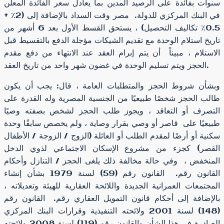
سنوات بفائدة على الرصيد المدين بما يعادل سعر الفائدة المعلن
في البنك المركزي للدولة. مصر وقت السداد بالإضافة إلى (2٪ +
0.5٪ تكاليف التحصيل) ، يستحق القسط الأول بعد 6 أشهر من
تاريخ استلام الوحدة مع تقديم الشيكات مؤجلة الدفع بالتقسيط قبل
الاستلام ، مبيناً أن يتم إبرام العقد عند الانتهاء من دفع مقدم
الحجز ويتم تسليم الوحدة في غضون شهر واحد من تاريخ العقد.
وبشأن شروط الحجز والمتطلبات العامة ، قال: يجب أن يكون
طالب الحجز شخصًا طبيعيًا من الجنسية المصرية وله القدرة على
التصرف أو التعاقد ، ويجوز طلب الحجز لشخص بصفته وصيًا
طبيعيًا على قاصر أو وصي بقرار وصاية ، ولم يخصص سابقًا وحدة
سكنية أو أرضًا لمقدم الطلب أو العائلة (الزوج / الزوجة / الأطفال
القصر) كجزء من مشروع الإسكان الاجتماعي لذوي الدخل
المنخفض ، وفي حالة مخالفة ذلك يلغى الحجز / التنازل وأحكام
القانون رقم. القانون رقم (59) لسنة 1979 بشأن إنشاء
المجتمعات العمرانية الجديدة واللائحة العقارية للهيئة وتعديلاته ،
بالإضافة إلى أحكام قانون التمويل العقاري رقم. القانون رقم
(148) لسنة 2001 ولائحته التنفيذية وقرارات البنك المركزي
الصادرة في هذا الشأن والقانون رقم (119) لسنة 2008 ولائحته