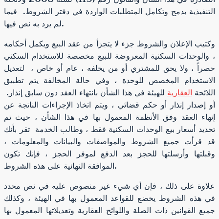
التنفيذية بدمج وتكامل المتطلبات الواردة في دفتر الشروط. فيما
لم يرد به نص فيها.
وكتيب الإعلان والشروط جزء لا يتجزأ من عقد البيع ويكمل أحكامه
، والوحدات السكنية المعروضة للبيع مخصصة للاستخدام السكني
حصراً ، ولا يحق للمشتري أو من يخلفه ، عام أو خاص ، لتعديل
الاستخدام المخصص للوحدة ، وفي حالة المخالفة يتم تطبيق
اللائحة
العقارية
للهيئة في هذا الشأن بانتهاء العقد دون سابق إنذار.
أو إصدار إنذار أو حكم قضائي ، ويتم اتخاذ الإجراءات الناتجة عن
إنهاء العقد وفق الأنظمة المعمول بها في هذا الشأن ، حيث تم
تحديد أسعار بيع الوحدات السكنية فقط ، وطالب الخدمة تقر بأنك
قد قرأت جميع الشروط والمواصفات والبيانات والمعلومات ،
وقبلتها وأرسلتها للحجز بعد الدفع لموفر الحجز ، فإنك تكون
الموافقة النهائية على هذه الشروط.
علاوة على ذلك ، فإن أي شيء غير منصوص عليه في نص محدد
في هذه الشروط يخضع للقواعد المعمول بها في الهيئة ، وكذلك
جميع القوانين ذات الصلة واللوائح العقارية وتعديلاتها المعمول بها