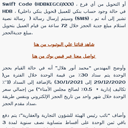
Swift Code (HDBKEGCAXXX) ، أو التحويل من أي فرع
HDB في حالة وجود حساب بنكي للعميل (تحويل بنكي داخلي) ،
وسيتم إرسال رسالة ( رسالة نصية (SMS) ، تشير إلى أنه تم
استلام مبلغ جدية الحجز خلال 72 ساعة من قيام العميل بتحويل
مبلغ جديةالحجز.
شاهد قناتنا علي اليوتيوب من هنا
تواصل معنا عبر فيس بوك من هنا
وأوضح المهندس “محمد أنور هلال” أنه في حالة القيام بحجز
الوحدة يتم سداد 30٪ من قيمة الوحدة خلال الفترة من(
29/12/2020 إلى 30/1/2021) بالإضافة إلى السداد (1″٪
تكاليف إدارية + 0.5٪ لصالح مجلس الأمناء”) من إجمالي سعر
الوحدة خلال شهر واحد من تاريخ الحجز الإلكتروني وبنفس طريقة
سداد مقدم الحجز.
وأضاف “نائب رئيس الهيئة للشؤون التجارية والعقارية”: يتم دفع
باقي ثمن الوحدة على أقساط متساوية نصف سنوية لمدة 3