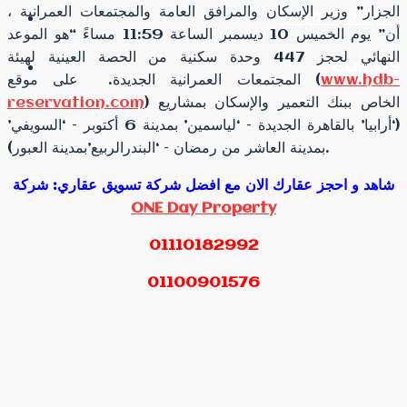
الجزار” وزير الإسكان والمرافق العامة والمجتمعات العمرانية ،
Who We Are
أن” يوم الخميس 10 ديسمبر الساعة 11:59 مساءً “هو الموعد
النهائي لحجز 447 وحدة سكنية من الحصة العينية لهيئة
Call Us
www.hdb-
المجتمعات العمرانية الجديدة. على موقع (
) الخاص ببنك التعمير والإسكان بمشاريع
reservation.com
(‘أرابيا’ بالقاهرة الجديدة – ‘لياسمين’ بمدينة 6 أكتوبر – ‘السويفي’
بمدينة العاشر من رمضان – ‘البندرالربيع’بمدينة العبور).
شاهد و احجز عقارك الان مع افضل شركة تسويق عقاري: شركة
ONE Day Property
01110182992
01100901576