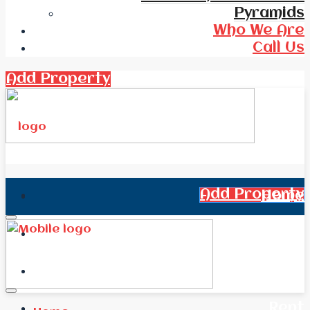
Pyramids
Who We Are
Call Us
Add Property
Add Property
Home
All Real Estate
News
Rent