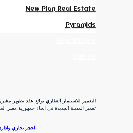
New Plan Real Estate
Pyramids
Who We Are
Call Us
التعمير للاستثمار العقاري توقع عقد تطوير مش
تعمير المدينة الجديدة في أنحاء جمهورية مصر العر
احجز تجاري واداري في افخم المشروعات والمولات بالعاصمة الإدارية الجديدة عبر شركة وان داي بروبرتي للتسويق العقاري