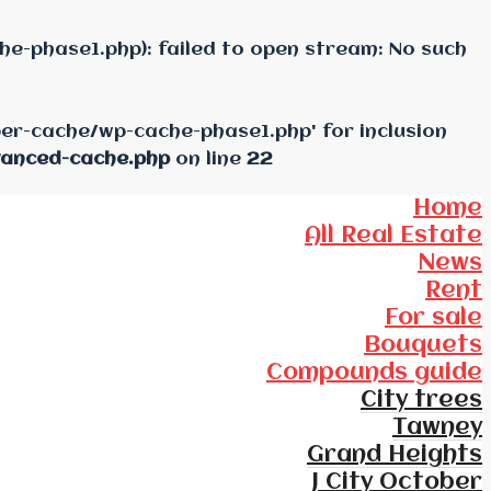
e-phase1.php): failed to open stream: No such
per-cache/wp-cache-phase1.php' for inclusion
vanced-cache.php
on line
22
Home
All Real Estate
News
Rent
For sale
Bouquets
Compounds guide
City trees
Tawney
Grand Heights
J City October