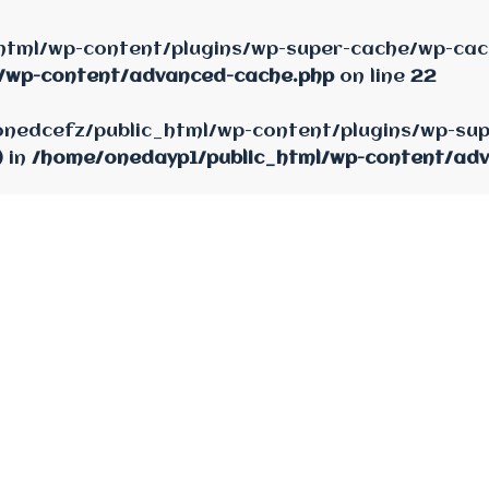
html/wp-content/plugins/wp-super-cache/wp-cach
/wp-content/advanced-cache.php
on line
22
e/onedcefz/public_html/wp-content/plugins/wp-su
) in
/home/onedayp1/public_html/wp-content/ad