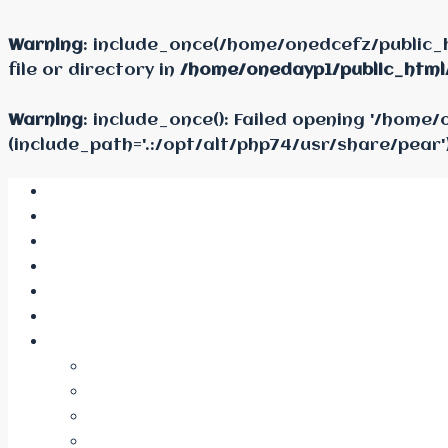
Warning
: include_once(/home/onedcefz/public_
file or directory in
/home/onedayp1/public_html
Warning
: include_once(): Failed opening '/hom
(include_path='.:/opt/alt/php74/usr/share/pear'