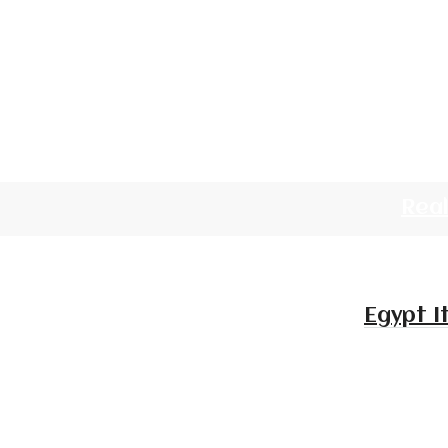
Rea
Egypt I