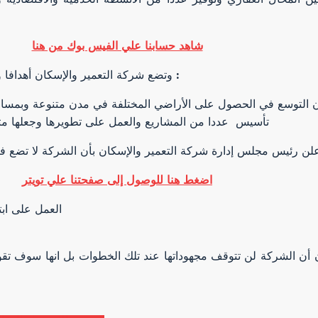
شاهد حسابنا علي الفيس بوك من هنا
وتضع شركة التعمير والإسكان أهدافا ورؤية واضحة نصب أعيننا والتي تتمثل في الخطوات والفقرات الآتية :
تأسيس عددا من المشاريع والعمل على تطويرها وجعلها متناسبة مع إمكانيات المواطنين الذين يرغبون في الانضمام إليها
اضغط هنا للوصول إلى صفحتنا علي تويتر
العمل على ابتكار بيئة حديثة ومعاصرة للأوضاع التي يعيش فيها المواطنين
أن الشركة لن تتوقف مجهوداتها عند تلك الخطوات بل انها سوف تقو