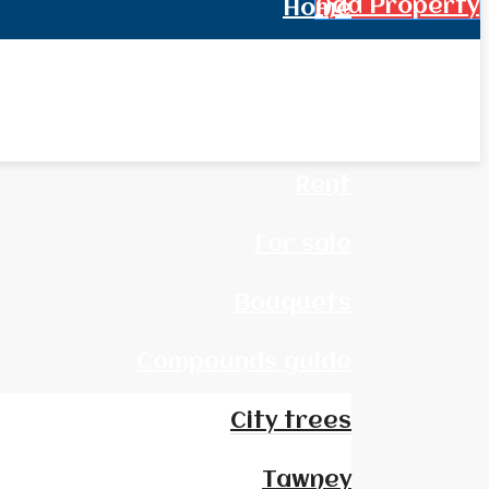
Add Property
Home
All Real Estate
News
Rent
For sale
Bouquets
Compounds guide
City trees
Tawney