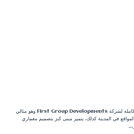
يحتوي كنز كمبوند على واجهات فريدة وخدمات متكاملة لشركة First Group Developments وهو مثالي
 في 6 أكتوبر أحد أفضل المواقع في المدينة كذلك، يتميز مبنى كنز بتصميم معماري