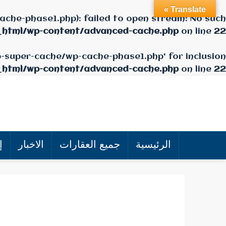
Translate »
che-phase1.php): failed to open stream: No such
_html/wp-content/advanced-cache.php
on line
22
p-super-cache/wp-cache-phase1.php' for inclusion
_html/wp-content/advanced-cache.php
on line
22
الرئيسية
جميع العقارات
الاخبار
إ