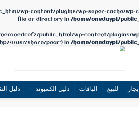
c_html/wp-content/plugins/wp-super-cache/wp-ca
file or directory in
/home/onedayp1/public
/home/onedcefz/public_html/wp-content/plugins/w
php74/usr/share/pear') in
/home/onedayp1/public
يجار
للبيع
الباقات
دليل الكمبوند
دليل الش