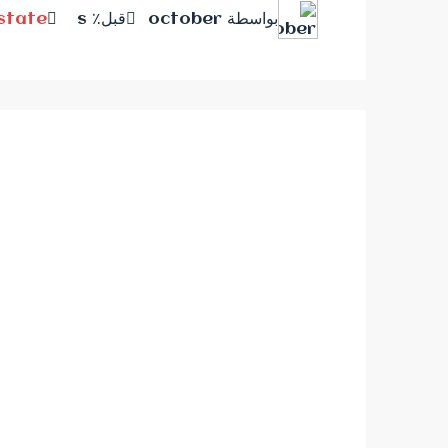
بواسطة october
قبل٪ s
Estate