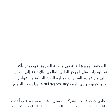
 هو من المشروعات السكنية المميزة للغاية في منطقة الشروق فهو يمتاز بأكثر
 الوحدات مثل المركز الطبي العالمي، بالإضافة إلى الطقس
خالي من عوادم السيارات ومياهه النقية الخالية من عوادم
المصانع والشركات، كل هذا وأكثر من مميزات يتمتع بها كمبوند وادي الربيع Spring Valley لهذا يبحث الجميع
لربيع Spring Valley طابع بنائي خاص حيث قامت الشركة المسئولة عنه بتصميمه على أحدث
هائلة المتاحة به، لهذا يسعى الجميع من أجل التواجدت بكمبوند