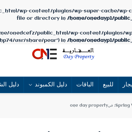
c_html/wp-content/plugins/wp-super-cache/wp-ca
file or directory in
/home/onedayp1/public
/home/onedcefz/public_html/wp-content/plugins/w
php74/usr/share/pear') in
/home/onedayp1/public
جار
للبيع
الباقات
دليل الكمبوند
دليل الش