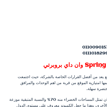
011009015
011101829
Spring
وان داي بروبرتي
بيع يعد من أفضل القرارات الخاصة بالشركة، حيث اجتمعت
مها امتيازية الموقع من قربة من اهم الوحدات والمرافق
ختصرة سهلة.
ومن مميزات الكمبوند أنه يقع على مساحة 37 فدان تمثل المساحات الخضراء منه 70% والنسبة المتبقية موزعة
 الأخرى، وهذا ما جعل الكمبوند معروف على مستوى الدول