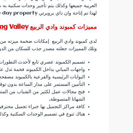
العربية جميعها وكذلك يتم تأجير وحدات سكنية به من
لهذا تم إتاحة وان داي بروبرتي one day property.
مميزات كمبوند وادي الربيع
ng Valley
لدى كمبوند وادي الربيع إمكانات ضخمة ميزته من 
وتلك المميزات جعلته مصدر جذب للسكان من الدول ا
تصميم الكمبوند عصري تابع لأحدث التطورات 
واجهات المباني بداخل الكمبوند فخمة تدل ع
البوابات الرئيسية والفرعية بالكمبوند مصفحة 
التأمين المستمر على مدار الساعة بدون تو
فتح مجالات عمل لكثير من الشباب من المتخ
الشهاتا المتسوطة.
كافة مراكز التجميل بها خبراء تجميل محترفي
هناك تنوع في تصميم الوحدات السكنية وكذلك