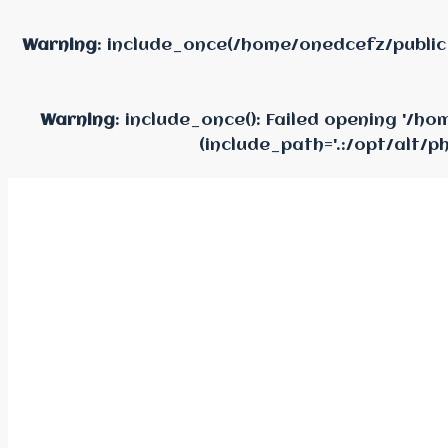
Warning
: include_once(/home/onedcefz/public
Warning
: include_once(): Failed opening '/
(include_path='.:/opt/alt/p