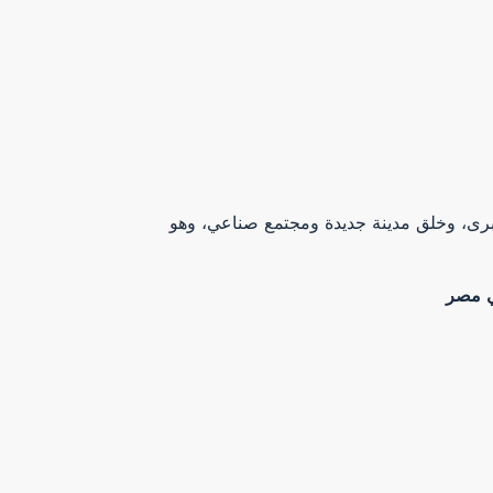
حد من الازدحام العمراني في القاهرة الكبرى، وخلق مدينة جديدة ومجتمع صناعي، وهو
في مصر