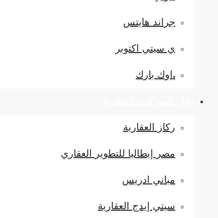
جراند هايتس
ي سيتي اكتوبر
.اوك بارك
دليل الشركات العقارية
ركاز العقارية
مصر إيطاليا للتطوير العقاري
مباني ادريس
سيتي إيدج العقارية