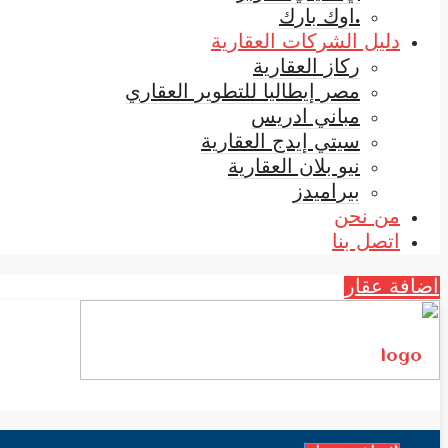
.اوك بارك
دليل الشركات العقارية
ركاز العقارية
مصر إيطاليا للتطوير العقاري
مباني ادريس
سيتي إيدج العقارية
نيو بلان العقارية
بيراميدز
من نحن
اتصل بنا
اضافة عقار