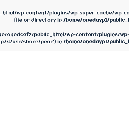
_html/wp-content/plugins/wp-super-cache/wp-cac
file or directory in
/home/onedayp1/public_
home/onedcefz/public_html/wp-content/plugins/wp
hp74/usr/share/pear') in
/home/onedayp1/public_