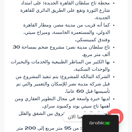
محطة تاج سلطان القاهرة الجديدة: على امتداد
شارع الثورة وتقع على الطريق الدائري للقاهرة
الجديدة.
كما أنه قريب من مدينة مصر، ومطار القاهرة
الدولي، والمستعمرة الخامسة، وميراج سيتي،
وفندق كمبينسكي.
تاج سلطان مدينة نصر: مشروع ضخم بمساحة 30
ألف متر مربع.
بها الكثير من المناظر الطبيعية والخدمات والبحيرات
والوحدات السكنية.
الشركة المالكة للمشروع: يتم تنفيذ المشروع من
قبل شركة مدينة نصر للإسكان والتعمير والتي تم
تأسيسها قبل 60 عاما.
لديها خبرة واسعة في مجال التطوير العقاري ومن
أهمها تاج سيتي بوند وكمبوند سراي.
الوحدات المتاحة: توجد فروق بين الشقق والفلل
تواصل معنا الان
والدوبلكس.
Arabic
Open chaty
مساحة الوحدة: من 95 متر مربع إلى 200 متر