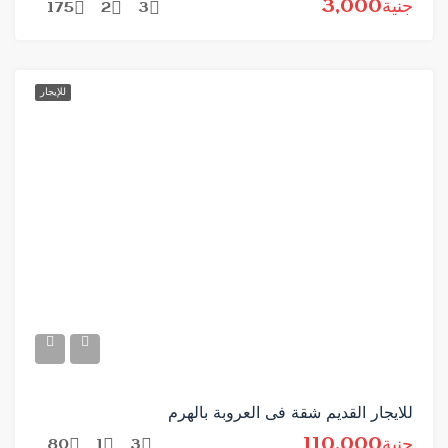
جنية3,000
175
2
3
للإيجار
للايجار القديم شقة فى العروبة بالهرم
جنية110,000
80
1
3