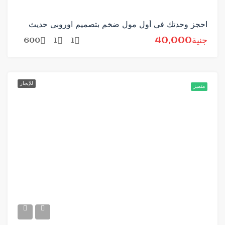
احجز وحدتك فى أول مول ضخم بتصميم اوروبى حديث
جنية40,000
600
1
1
للإيجار
متميز