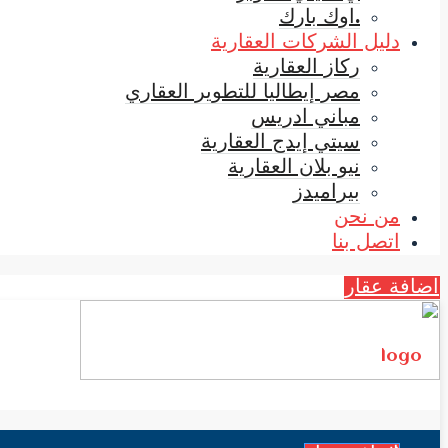
.اوك بارك
دليل الشركات العقارية
ركاز العقارية
مصر إيطاليا للتطوير العقاري
مباني ادريس
سيتي إيدج العقارية
نيو بلان العقارية
بيراميدز
من نحن
اتصل بنا
اضافة عقار