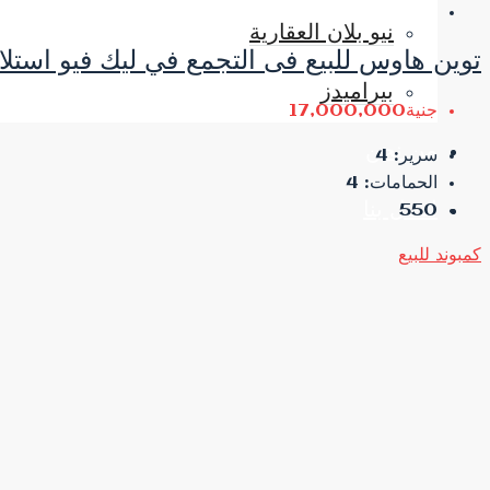
نيو بلان العقارية
توين هاوس للبيع فى التجمع في ليك فيو استل
بيراميدز
جنية17,000,000
من نحن
سرير:
4
الحمامات:
4
اتصل بنا
550
كمبوند
للبيع