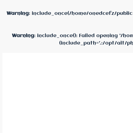
Warning
: include_once(/home/onedcefz/public
Warning
: include_once(): Failed opening '/
(include_path='.:/opt/alt/p