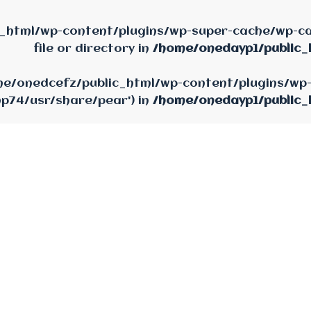
_html/wp-content/plugins/wp-super-cache/wp-cac
file or directory in
/home/onedayp1/public_
home/onedcefz/public_html/wp-content/plugins/wp
hp74/usr/share/pear') in
/home/onedayp1/public_