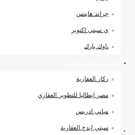
جراند هايتس
ي سيتي اكتوبر
.اوك بارك
دليل الشركات العقارية
ركاز العقارية
مصر إيطاليا للتطوير العقاري
مباني ادريس
سيتي إيدج العقارية