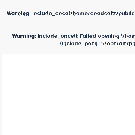
Warning
: include_once(/home/onedcefz/public
Warning
: include_once(): Failed opening '/
(include_path='.:/opt/alt/p