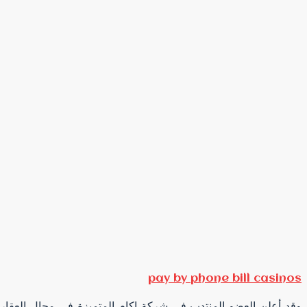
pay by phone bill casinos
وقد أعلن العضو المنتدب في شركة اكام المتميزة في مجال العقارا