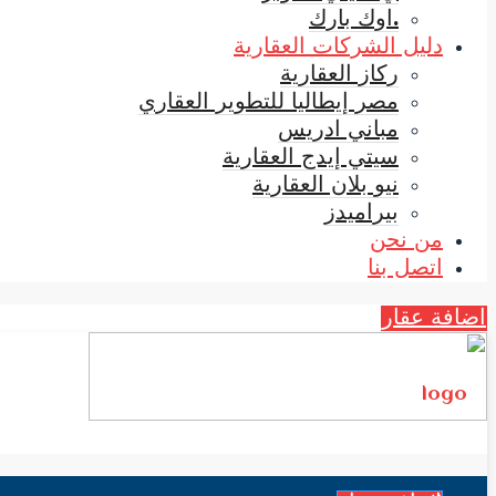
.اوك بارك
دليل الشركات العقارية
ركاز العقارية
مصر إيطاليا للتطوير العقاري
مباني ادريس
سيتي إيدج العقارية
نيو بلان العقارية
بيراميدز
من نحن
اتصل بنا
اضافة عقار