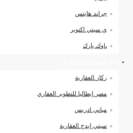
جراند هايتس
ي سيتي اكتوبر
.اوك بارك
دليل الشركات العقارية
ركاز العقارية
مصر إيطاليا للتطوير العقاري
مباني ادريس
سيتي إيدج العقارية