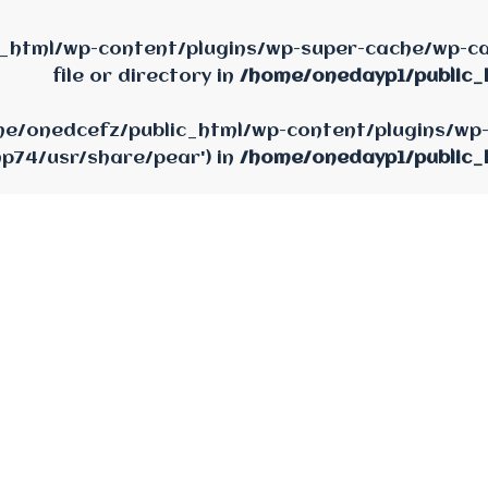
_html/wp-content/plugins/wp-super-cache/wp-cac
file or directory in
/home/onedayp1/public_
home/onedcefz/public_html/wp-content/plugins/wp
hp74/usr/share/pear') in
/home/onedayp1/public_