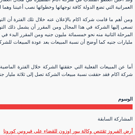
العمرانية التي تضع الدولة كافة توجهاتها وخطواتها نصب أعيننا وهما ال
ومن أهم ما قامت شركة اكام بالإعلان عنه خلال تلك الفترة أن ال
تسعى إليها الشركة في هذا المجال ومن المقرر أن يشمل ذلك التو
المرحلة الثانية منه نحو خمسمائة مليون جنيه ومن المقرر البدء في
مليارات جنيه كما أوضح أن نسبة المبيعات بعد عودة المبيعات للش
أما عن المبيعات الفعلية التي حققتها الشركة خلال الفترة الماضية
شركة اكام فقد حققت نسبة مبيعات الشركة تصل إلى ثلاثة مليار جنيه
الوسوم
اكام تدرس تنفيذ مشروعات سياحية بالساحل الشمالي والمنصورة ال
المشاركة السابقة
أرض الفيروز تقتنص وكالة بيور اوزون للقضاء على فيروس كورونا