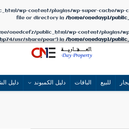
c_html/wp-content/plugins/wp-super-cache/wp-ca
file or directory in
/home/onedayp1/public
/home/onedcefz/public_html/wp-content/plugins/w
php74/usr/share/pear') in
/home/onedayp1/public
جار
للبيع
الباقات
دليل الكمبوند
دليل الش