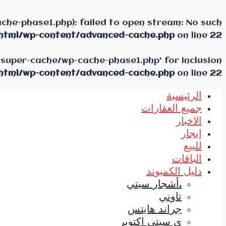
he-phase1.php): failed to open stream: No such
html/wp-content/advanced-cache.php
on line
22
-super-cache/wp-cache-phase1.php' for inclusion
html/wp-content/advanced-cache.php
on line
22
الرئيسية
جميع العقارات
الاخبار
إيجار
للبيع
الباقات
دليل الكمبوند
.أشجار سيتي
تاوني
جراند هايتس
ي سيتي اكتوبر