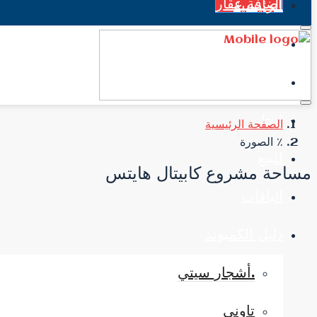
اضافة عقار
الرئيسية
جميع العقارات
الاخبار
إيجار
الصفحة الرئيسية
٪ الصورة
للبيع
مساحة مشروع كابيتال هايتس
الباقات
دليل الكمبوند
.أشجار سيتي
تاوني