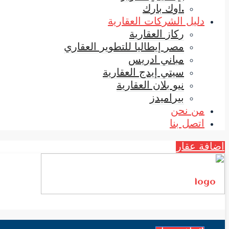
.اوك بارك
دليل الشركات العقارية
ركاز العقارية
مصر إيطاليا للتطوير العقاري
مباني ادريس
سيتي إيدج العقارية
نيو بلان العقارية
بيراميدز
من نحن
اتصل بنا
اضافة عقار