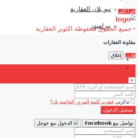
نيو بلان العقارية
اقرأ أكثر
بيراميدز
© جميع الحقوق محفوظة اكتوبر العقارية
من نحن
مقارنة العقارات
قارن
إغلاق
اتصل بنا
تسجيل الدخول
×
تذكرنى
فقدت كلمة المرور الخاصة بك؟
تسجيل الدخول
تواصل مع Facebook
الدخول مع جوجل