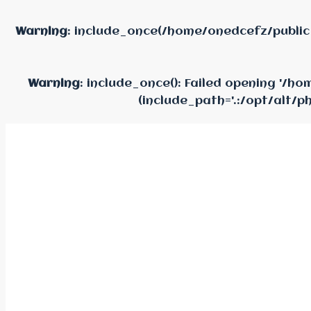
Warning
: include_once(/home/onedcefz/public
Warning
: include_once(): Failed opening '/
(include_path='.:/opt/alt/p