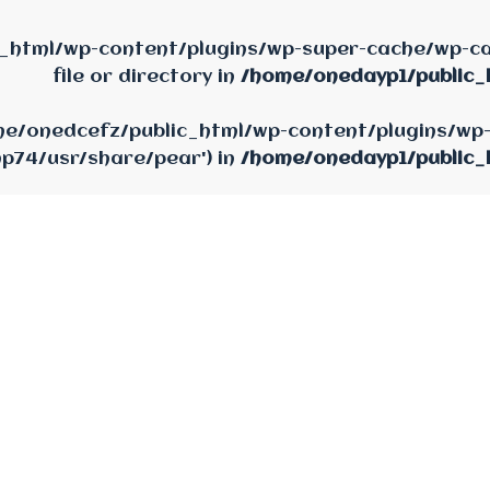
_html/wp-content/plugins/wp-super-cache/wp-cac
file or directory in
/home/onedayp1/public_
home/onedcefz/public_html/wp-content/plugins/wp
hp74/usr/share/pear') in
/home/onedayp1/public_