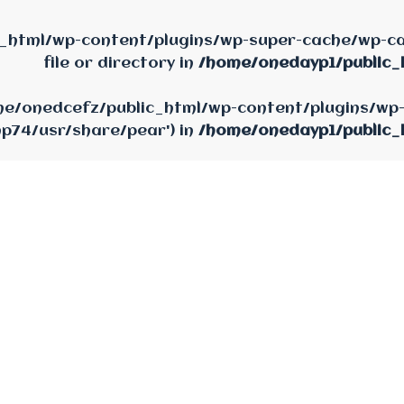
_html/wp-content/plugins/wp-super-cache/wp-cac
file or directory in
/home/onedayp1/public_
home/onedcefz/public_html/wp-content/plugins/wp
hp74/usr/share/pear') in
/home/onedayp1/public_