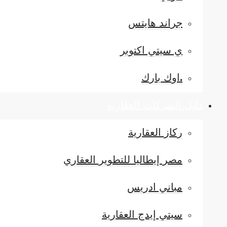
جراند هايتس
ي سيتي اكتوبر
.اوك بارك
دليل الشركات العقارية
ركاز العقارية
مصر إيطاليا للتطوير العقاري
مباني ادريس
سيتي إيدج العقارية