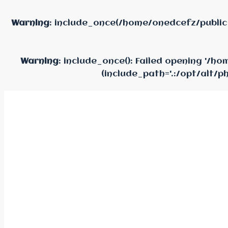
Warning
: include_once(/home/onedcefz/public
Warning
: include_once(): Failed opening '/
(include_path='.:/opt/alt/p