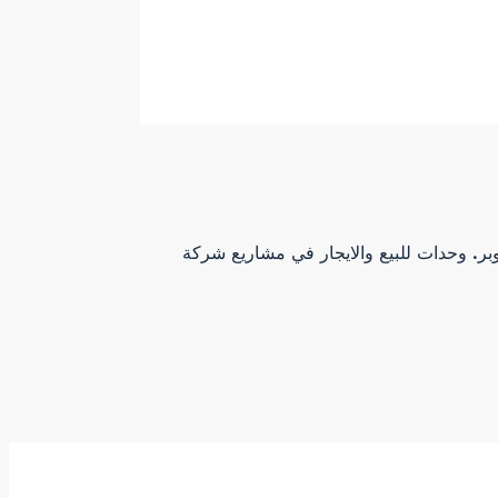
ني ادريس باختيار مواقع المشاريع لتحقيق حياة أفضل لجميع العملاء، تم اختياره كمكان لتنفيذ مشروع جرين 5 في 6 أكتوبر. وحدات للبيع والايجار في مشاريع شركة