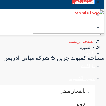
اضافة عقار
الرئيسية
جميع العقارات
الاخبار
إيجار
الصفحة الرئيسية
٪ الصورة
للبيع
مساحة كمبوند جرين 5 شركة مباني ادريس
الباقات
دليل الكمبوند
.أشجار سيتي
تاوني