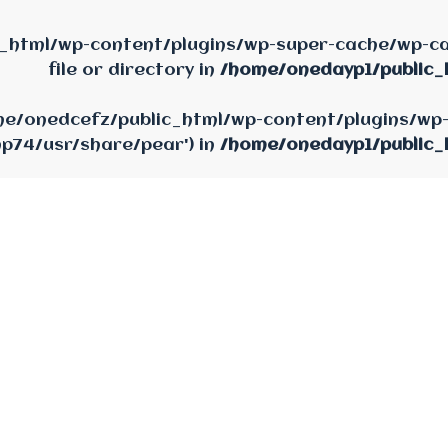
_html/wp-content/plugins/wp-super-cache/wp-cac
file or directory in
/home/onedayp1/public_
home/onedcefz/public_html/wp-content/plugins/wp
hp74/usr/share/pear') in
/home/onedayp1/public_