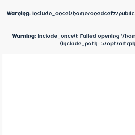
Warning
: include_once(/home/onedcefz/public
Warning
: include_once(): Failed opening '/
(include_path='.:/opt/alt/p