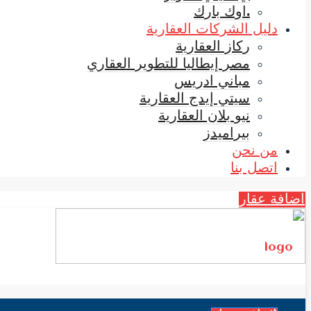
.اوك بارك
دليل الشركات العقارية
ركاز العقارية
مصر إيطاليا للتطوير العقاري
مباني ادريس
سيتي إيدج العقارية
نيو بلان العقارية
بيراميدز
من نحن
اتصل بنا
اضافة عقار