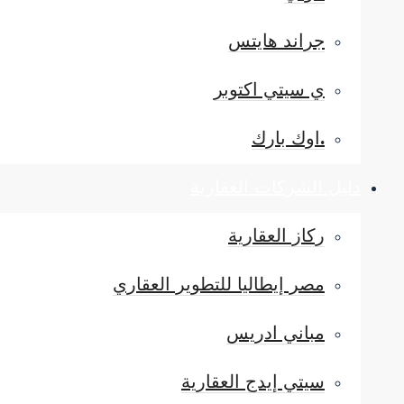
جراند هايتس
ي سيتي اكتوبر
.اوك بارك
دليل الشركات العقارية
ركاز العقارية
مصر إيطاليا للتطوير العقاري
مباني ادريس
سيتي إيدج العقارية