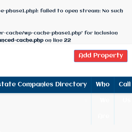
-phase1.php): failed to open stream: No such
er-cache/wp-cache-phase1.php' for inclusion
anced-cache.php
on line
22
Add Property
state Companies Directory
Who
Call
We
Us
Are