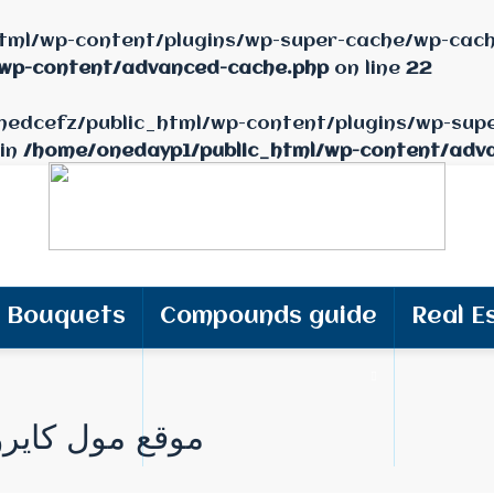
tml/wp-content/plugins/wp-super-cache/wp-cache
/wp-content/advanced-cache.php
on line
22
/onedcefz/public_html/wp-content/plugins/wp-sup
 in
/home/onedayp1/public_html/wp-content/adv
Bouquets
Compounds guide
Real E
موقع مول كايرو 