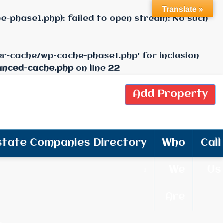
Translate »
-phase1.php): failed to open stream: No such
er-cache/wp-cache-phase1.php' for inclusion
anced-cache.php
on line
22
Add Property
state Companies Directory
Who
Call
We
Us
Are