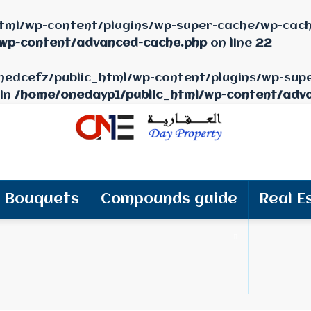
tml/wp-content/plugins/wp-super-cache/wp-cache
/wp-content/advanced-cache.php
on line
22
/onedcefz/public_html/wp-content/plugins/wp-sup
 in
/home/onedayp1/public_html/wp-content/adv
Bouquets
Compounds guide
Real E
م