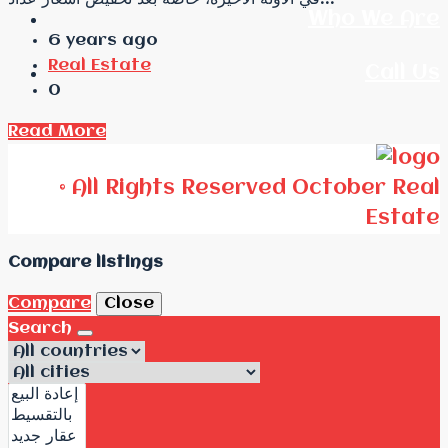
Who We Are
6 years ago
Real Estate
Call Us
0
Read More
© All Rights Reserved October Real
Estate
Compare listings
Compare
Close
Search