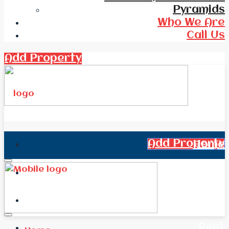
Pyramids
Who We Are
Call Us
Add Property
Add Property
Home
All Real Estate
News
Rent