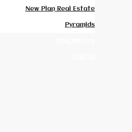
New Plan Real Estate
Pyramids
Who We Are
Call Us