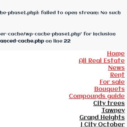
e-phase1.php): failed to open stream: No such
per-cache/wp-cache-phase1.php' for inclusion
vanced-cache.php
on line
22
Home
All Real Estate
News
Rent
For sale
Bouquets
Compounds guide
City trees
Tawney
Grand Heights
J City October