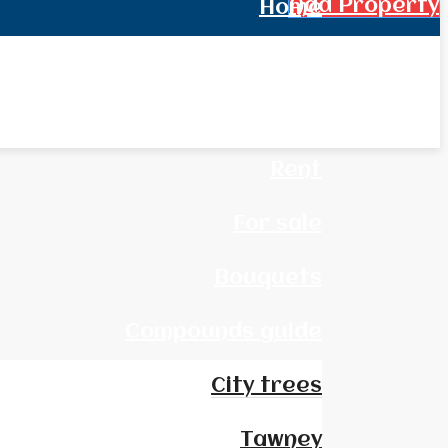
Add Property
Home
All Real Estate
News
Rent
For sale
Bouquets
Compounds guide
City trees
Tawney