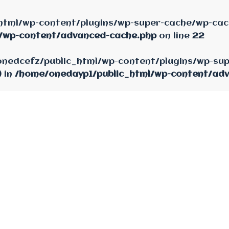
html/wp-content/plugins/wp-super-cache/wp-cach
/wp-content/advanced-cache.php
on line
22
e/onedcefz/public_html/wp-content/plugins/wp-su
) in
/home/onedayp1/public_html/wp-content/ad