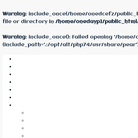
Warning
: include_once(/home/onedcefz/public_
file or directory in
/home/onedayp1/public_html
Warning
: include_once(): Failed opening '/hom
(include_path='.:/opt/alt/php74/usr/share/pear'