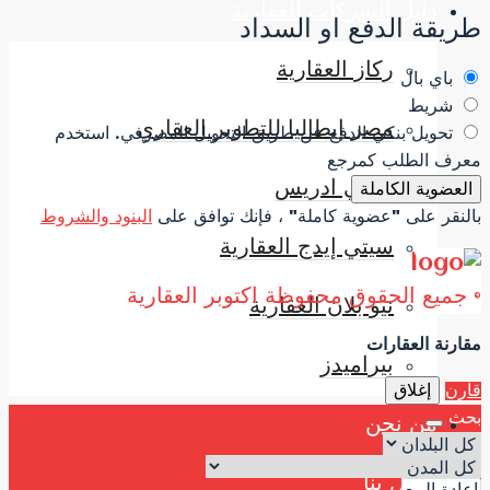
دليل الشركات العقارية
طريقة الدفع او السداد
ركاز العقارية
باي بال
شريط
مصر إيطاليا للتطوير العقاري
تحويل بنكي
الدفع عن طريق التحويل المصرفي. استخدم
معرف الطلب كمرجع
مباني ادريس
العضوية الكاملة
بالنقر على "عضوية كاملة" ، فإنك توافق على
البنود والشروط
سيتي إيدج العقارية
© جميع الحقوق محفوظة اكتوبر العقارية
نيو بلان العقارية
مقارنة العقارات
بيراميدز
قارن
إغلاق
بحث
من نحن
اتصل بنا