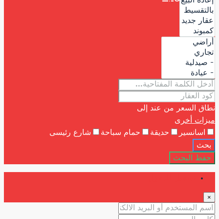
نطاق السعر
من عند
إلى
ميزات أخرى
اسانسير
حديقة
حمام سباحة
شارع رئيسى
بحث
حفظ البحث
تسجيل الدخول
×