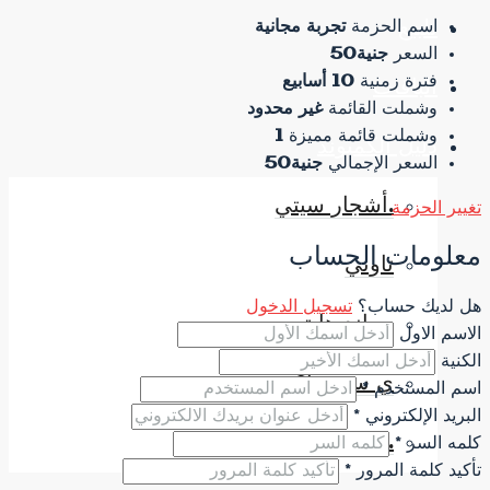
للبيع
اسم الحزمة
تجربة مجانية
السعر
جنية50
فترة زمنية
10 أسابيع
الباقات
وشملت القائمة
غير محدود
وشملت قائمة مميزة
1
دليل الكمبوند
السعر الإجمالي
جنية50
.أشجار سيتي
تغيير الحزمة
معلومات الحساب
تاوني
هل لديك حساب؟
تسجيل الدخول
جراند هايتس
الاسم الاول
الكنية
ي سيتي اكتوبر
اسم المستخدم *
البريد الإلكتروني *
.اوك بارك
كلمه السر *
تأكيد كلمة المرور *