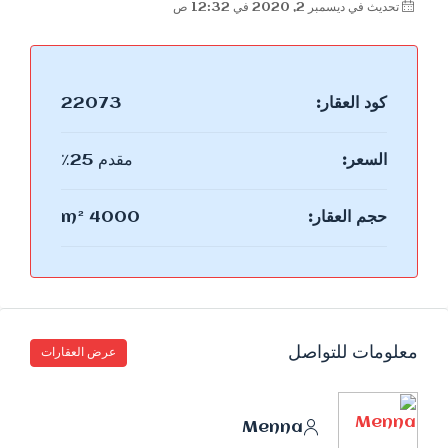
تحديث في ديسمبر 2, 2020 في 12:32 ص
كود العقار:
22073
السعر:
مقدم 25٪
حجم العقار:
4000 m²
معلومات للتواصل
عرض العقارات
Menna