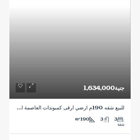
جنية1,634,000
للبيع شقه 190م ارضي ارقى كمبوندات العاصمة الاداريه
190
3
3
m²
شقة