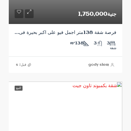
جنية1,750,000
فرصة شقة 138متر اجمل فيو على اكبر بحيرة فى المشروع
138
3
3
m²
شقة
gody slem
قبل٪ s
للبيع