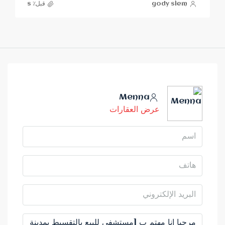
gody slem
قبل٪ s
Menna
عرض العقارات