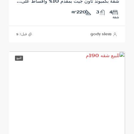
شقة بكمبوند تاون جيت بمقدم 10% واقساط على8 سنوات
220
3
4
m²
شقة
gody slem
قبل٪ s
للبيع