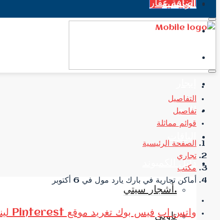
اضافة عقار
الرئيسية
جميع العقارات
الاخبار
إيجار
التفاصيل
للبيع
تفاصيل
قوائم مماثلة
الباقات
الصفحة الرئيسية
تجاري
دليل الكمبوند
مكتب
أماكن تجارية في بارك يارد مول في 6 أكتوبر
.أشجار سيتي
واتس اب
فيس بوك
تغريد
موقع Pinterest
لي
تاوني