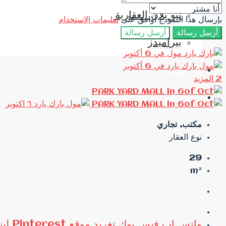
نيو بلان العقارية
بإرسال هذا النموذج أوافق على
تعليمات الاستخدام
أرسل رسالة
أرسل رسالة
بيراميدز
من نحن
2 المزيد
اتصل بنا
مكتب, تجاري
نوع العقار
29
m²
واتس اب
فيس بوك
تغريد
موقع Pinterest
لي