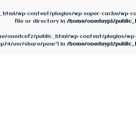
_html/wp-content/plugins/wp-super-cache/wp-cac
file or directory in
/home/onedayp1/public_
home/onedcefz/public_html/wp-content/plugins/wp
hp74/usr/share/pear') in
/home/onedayp1/public_