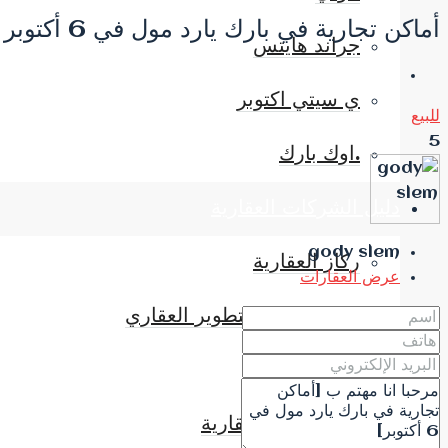
أماكن تجارية في بارك يارد مول في 6 أكتوبر
جراند هايتس
ي سيتي اكتوبر
للبيع
5
.اوك بارك
دليل الشركات العقارية
gody slem
ركاز العقارية
عرض العقارات
مصر إيطاليا للتطوير العقاري
مباني ادريس
سيتي إيدج العقارية