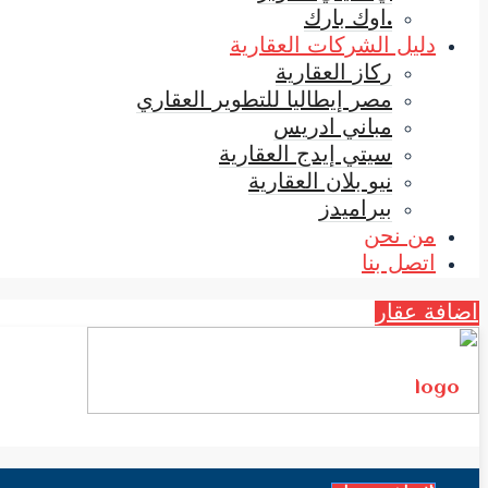
.اوك بارك
دليل الشركات العقارية
ركاز العقارية
مصر إيطاليا للتطوير العقاري
مباني ادريس
سيتي إيدج العقارية
نيو بلان العقارية
بيراميدز
من نحن
اتصل بنا
اضافة عقار