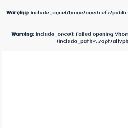
Warning
: include_once(/home/onedcefz/public
Warning
: include_once(): Failed opening '/
(include_path='.:/opt/alt/p