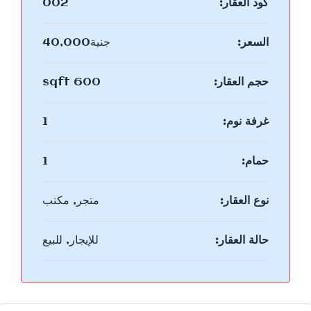
كود العقار:
002
السعر:
جنية40,000
حجم العقار:
600 sqft
غرفة نوم:
1
حمام:
1
نوع العقار:
متجر, مكتب
حالة العقار:
للإيجار, للبيع