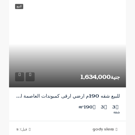
للبيع
جنية1,634,000
للبيع شقه 190م ارضي ارقى كمبوندات العاصمة الاداريه
190
3
3
m²
شقة
gody slem
قبل٪ s