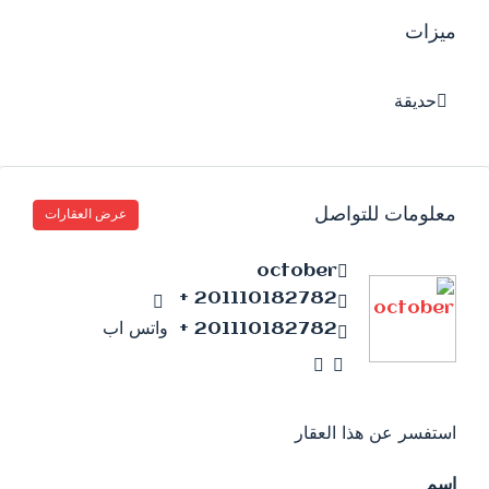
ميزات
حديقة
معلومات للتواصل
عرض العقارات
october
201110182782 +
201110182782 +
واتس اب
استفسر عن هذا العقار
اسم