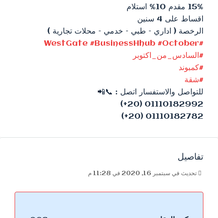
15% مقدم 10% استلام
اقساط على 4 سنين
الرخصة ( اداري – طبي – خدمي – محلات تجارية )
WestGate
#
BusinessHhub
#
October
#
#
السادس_من_اكتوبر
#
كمبوند
#
شقة
للتواصل والاستفسار اتصل :
📞
📲
01110182992 (20+)
01110182782 (20+)
تفاصيل
تحديث في سبتمبر 16, 2020 في 11:28 م