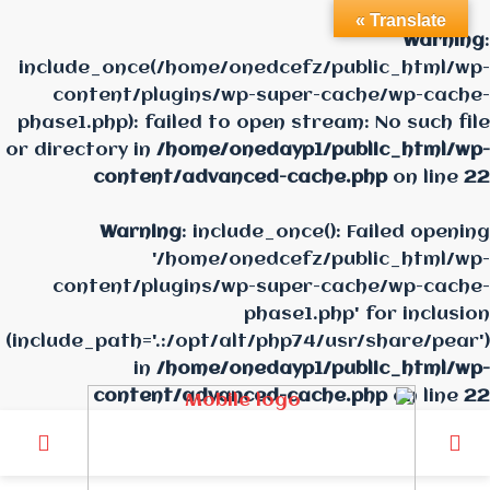
Translate »
Warning
:
include_once(/home/onedcefz/public_html/wp-
content/plugins/wp-super-cache/wp-cache-
phase1.php): failed to open stream: No such file
or directory in
/home/onedayp1/public_html/wp-
content/advanced-cache.php
on line
22
Warning
: include_once(): Failed opening
'/home/onedcefz/public_html/wp-
content/plugins/wp-super-cache/wp-cache-
phase1.php' for inclusion
(include_path='.:/opt/alt/php74/usr/share/pear')
in
/home/onedayp1/public_html/wp-
content/advanced-cache.php
on line
22