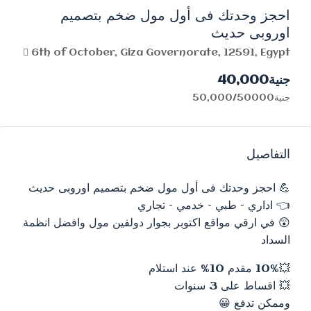
احجز وحدتك فى أول مول ضخم بتصميم
اوروبى حديث
6th of October, Giza Governorate, 12591, Egypt
جنية40,000
جنية50,000/50000
التفاصيل
💪
احجز وحدتك فى أول مول ضخم بتصميم اوروبى حديث
👈
اداري – طبي – خدمي – تجاري
😲
في ارقي مواقع اكتوبر بجوار دولفين مول وافضل انظمة
السداد
💥
10% مقدم 10% عند استلام
💥
اقساط على 3 سنوات
وممكن تدفع
😀