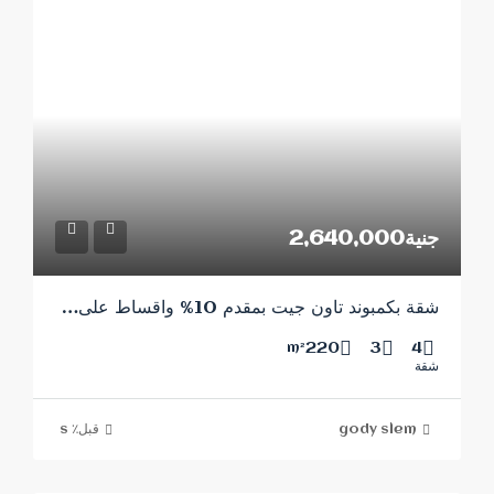
جنية2,640,000
شقة بكمبوند تاون جيت بمقدم 10% واقساط على8 سنوات
220
3
4
m²
شقة
gody slem
قبل٪ s