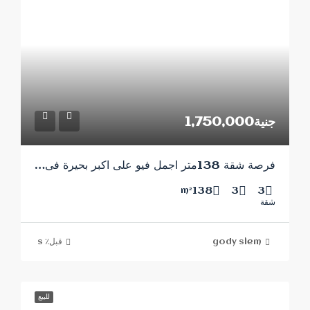
جنية1,750,000
فرصة شقة 138متر اجمل فيو على اكبر بحيرة فى المشروع
138
3
3
m²
شقة
gody slem
قبل٪ s
للبيع